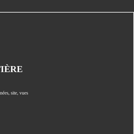
TIÈRE
nées
,
site
,
vues