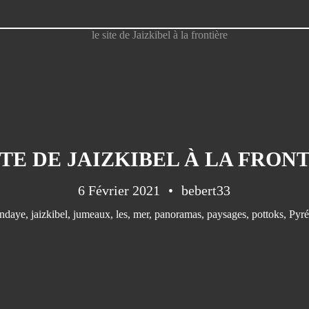
ITE DE JAIZKIBEL À LA FRON
6 Février 2021
bebert33
ndaye
,
jaizkibel
,
jumeaux
,
les
,
mer
,
panoramas
,
paysages
,
pottoks
,
Pyré