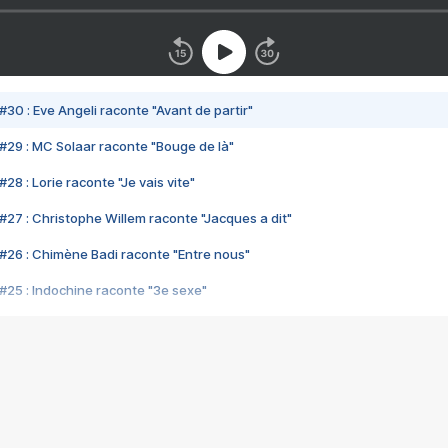
#30 : Eve Angeli raconte "Avant de partir"
#29 : MC Solaar raconte "Bouge de là"
28 : Lorie raconte "Je vais vite"
#27 : Christophe Willem raconte "Jacques a dit"
#26 : Chimène Badi raconte "Entre nous"
#25 : Indochine raconte "3e sexe"
#24 : Zaho raconte "C'est chelou"
#23 : Patrick Bruel raconte "Au café des délices"
#22 : Kyo raconte "Le chemin"
#21 : Nolwenn Leroy raconte "Cassé"