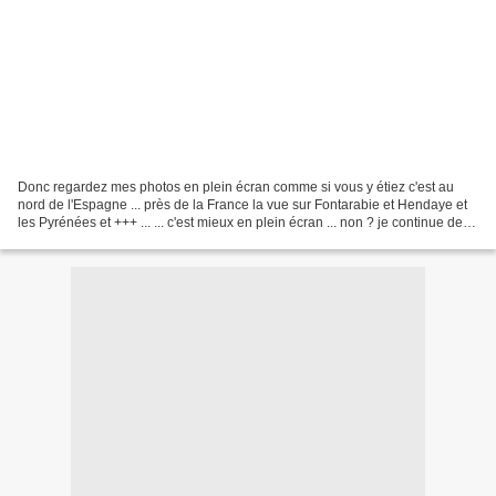
Donc regardez mes photos en plein écran comme si vous y étiez c'est au
nord de l'Espagne ... près de la France la vue sur Fontarabie et Hendaye et
les Pyrénées et +++ ... ... c'est mieux en plein écran ... non ? je continue de
zoomer , et l'on voit très...