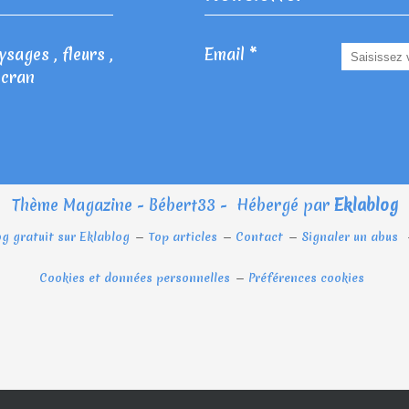
sages , fleurs ,
Email
écran
Thème Magazine - Bébert33 - Hébergé par
Eklablog
og gratuit sur Eklablog
Top articles
Contact
Signaler un abus
Cookies et données personnelles
Préférences cookies