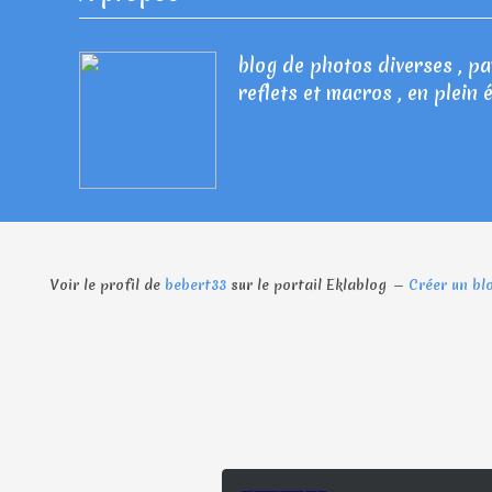
blog de photos diverses , pay
reflets et macros , en plein 
Voir le profil de
bebert33
sur le portail Eklablog
Créer un bl