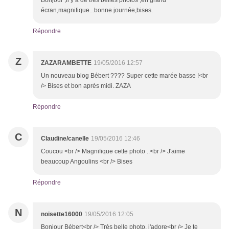
Bonjour ,il y a de très belles photos ,en grand
écran,magnifique...bonne journée,bises.
Répondre
Z
ZAZARAMBETTE
19/05/2016 12:57
Un nouveau blog Bébert ???? Super cette marée basse !<br
/> Bises et bon après midi. ZAZA
Répondre
C
Claudine/canelle
19/05/2016 12:46
Coucou <br /> Magnifique cette photo ..<br /> J'aime
beaucoup Angoulins <br /> Bises
Répondre
N
noisette16000
19/05/2016 12:05
Bonjour Bébert<br /> Très belle photo, j'adore<br /> Je te