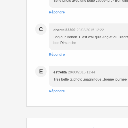
Belle photo avec une belle vague<br /> Bon di
Répondre
C
chantal33300
29/03/2015 12:22
Bonjour Bebert. C'est vrai qu'a Anglet ou Biarit
bon Dimanche
Répondre
E
estrelita
29/03/2015 11:44
Très belle ta photo ,magnifique ..bonne journée
Répondre