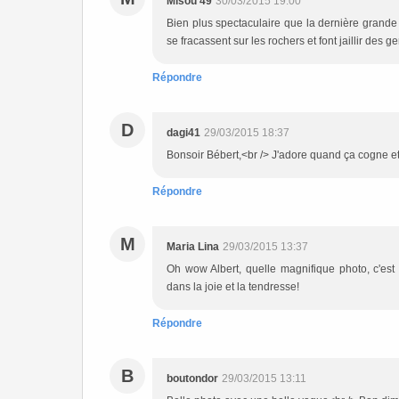
Misou 49
30/03/2015 19:00
Bien plus spectaculaire que la dernière grande 
se fracassent sur les rochers et font jaillir des 
Répondre
D
dagi41
29/03/2015 18:37
Bonsoir Bébert,<br /> J'adore quand ça cogne e
Répondre
M
Maria Lina
29/03/2015 13:37
Oh wow Albert, quelle magnifique photo, c'est
dans la joie et la tendresse!
Répondre
B
boutondor
29/03/2015 13:11