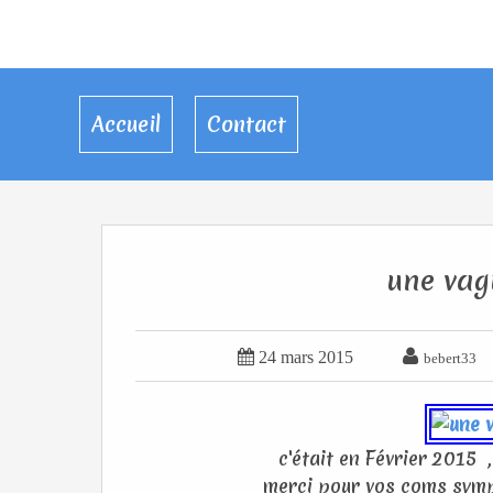
Accueil
Contact
une vag


24 mars 2015
bebert33
c'était en Février 2015 
merci pour vos coms sympa