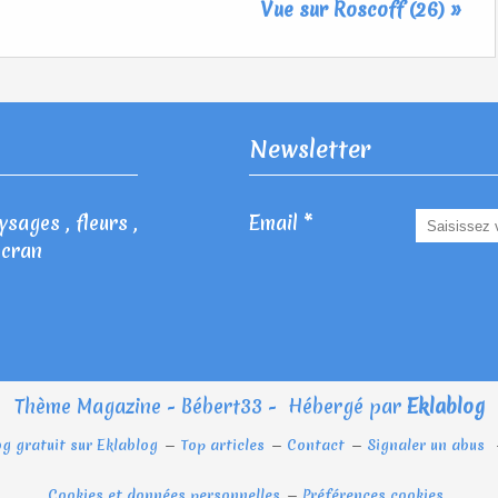
Vue sur Roscoff (26) »
Newsletter
sages , fleurs ,
Email
écran
Thème Magazine - Bébert33 - Hébergé par
Eklablog
og gratuit sur Eklablog
Top articles
Contact
Signaler un abus
Cookies et données personnelles
Préférences cookies