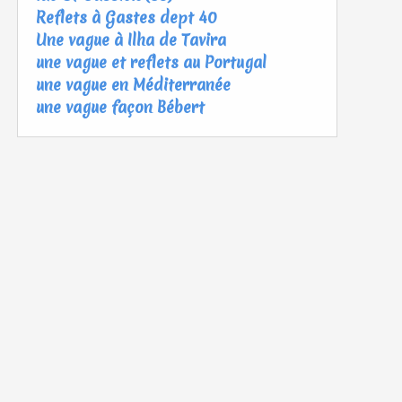
Reflets à Gastes dept 40
Une vague à Ilha de Tavira
une vague et reflets au Portugal
une vague en Méditerranée
une vague façon Bébert