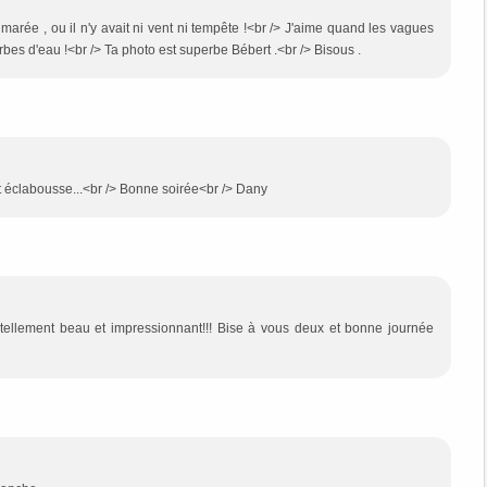
marée , ou il n'y avait ni vent ni tempête !<br /> J'aime quand les vagues
gerbes d'eau !<br /> Ta photo est superbe Bébert .<br /> Bisous .
t éclabousse...<br /> Bonne soirée<br /> Dany
 tellement beau et impressionnant!!! Bise à vous deux et bonne journée