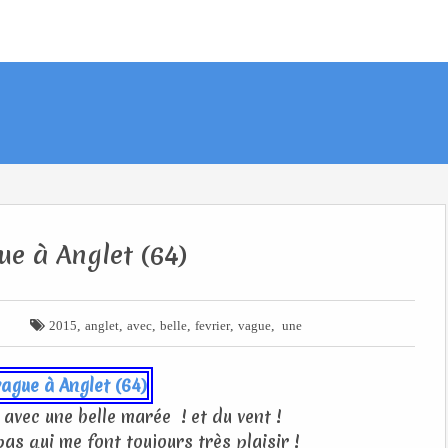
ue à Anglet (64)

,
,
,
,
,
,
2015
anglet
avec
belle
fevrier
vague
une
, avec une belle marée ! et du vent !
s qui me font toujours très plaisir !