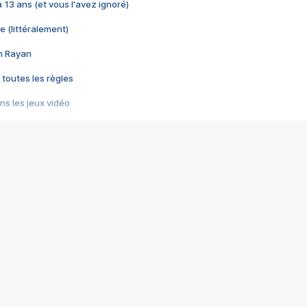
 a 13 ans (et vous l'avez ignoré)
e (littéralement)
im Rayan
 toutes les règles
s les jeux vidéo
us choquant de Rockstar ? - Le scandale BULLY
e plus moche de Steam
du RÊVE tourne au CAUCHEMAR
pendant 8 heures
it… à tort
umiliés par un jeu vidéo
ire - Final Fantasy 8
ti un empire - Age of Empires