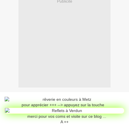
Publicité
pour apprécier +++ --> appuyez sur la touche
merci pour vos coms et visite sur ce blog ...
A ++