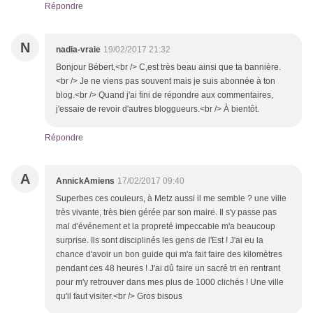
Répondre
N
nadia-vraie
19/02/2017 21:32
Bonjour Bébert,<br /> C,est très beau ainsi que ta bannière.
<br /> Je ne viens pas souvent mais je suis abonnée à ton
blog.<br /> Quand j'ai fini de répondre aux commentaires,
j'essaie de revoir d'autres bloggueurs.<br /> À bientôt.
Répondre
A
AnnickAmiens
17/02/2017 09:40
Superbes ces couleurs, à Metz aussi il me semble ? une ville
très vivante, très bien gérée par son maire. Il s'y passe pas
mal d'événement et la propreté impeccable m'a beaucoup
surprise. Ils sont disciplinés les gens de l'Est ! J'ai eu la
chance d'avoir un bon guide qui m'a fait faire des kilomètres
pendant ces 48 heures ! J'ai dû faire un sacré tri en rentrant
pour m'y retrouver dans mes plus de 1000 clichés ! Une ville
qu'il faut visiter.<br /> Gros bisous