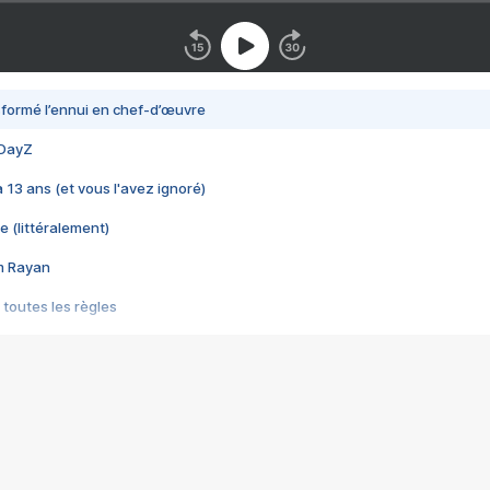
nsformé l’ennui en chef-d’œuvre
 DayZ
 a 13 ans (et vous l'avez ignoré)
e (littéralement)
im Rayan
 toutes les règles
s les jeux vidéo
us choquant de Rockstar ? - Le scandale BULLY
e plus moche de Steam
du RÊVE tourne au CAUCHEMAR