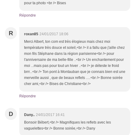
pour ta photo <br /> Bises
Répondre
R
roxan85
24/01/2017 18:06
Merci Albert, ton com est très élogieux mais chez moi
température très douce et soleil,<br /> il a fallu que j'aille chez
mon fils Stéphane dans la région parisienne<br /> pour
l'anniversaire de ma belle-fille ..<br /> Un enchantement pour
moi ...mais pas pour tout un hiver ..<br /> je déteste le froid
brrr...<br /> Ton pont à Montauban que je connais bien est une
merveille aussi , que de beaux reflets .....<br /> Bonne soirée
cher ami,<br /> Bises de Christiane<br />
Répondre
D
Dany..
24/01/2017 16:41
Bonsoir Bébert,<br /> Magnifiques les reflets avec les
vaguelettes<br /> Bonne soirée,<br /> Dany