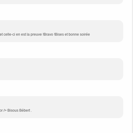
 et celle-ci en est la preuve !Bravo !Bises et bonne soirée
br /> Bisous Bébert .