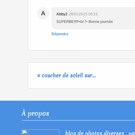
A
Abby2
28/01/2015 08:19
SUPERBE!!!!!<br /> Bonne journée
Répondre
« coucher de soleil sur...
À propos
blog de photos diverses , pay