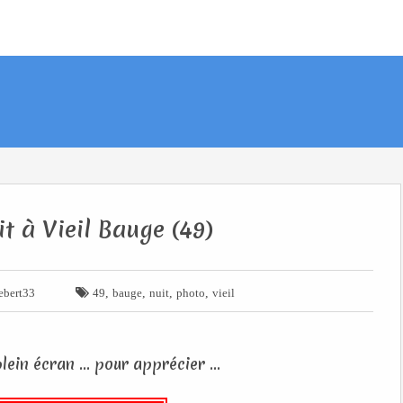
t à Vieil Bauge (49)

,
,
,
,
ebert33
49
bauge
nuit
photo
vieil
ein écran ... pour apprécier ...