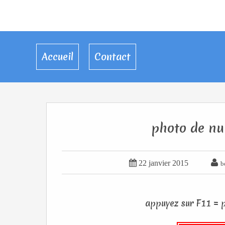
Accueil
Contact
photo de nui


22 janvier 2015
b
appuyez sur F11 = pl