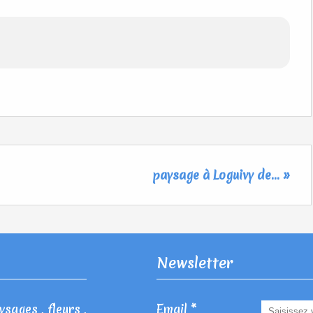
paysage à Loguivy de... »
Newsletter
sages , fleurs ,
Email