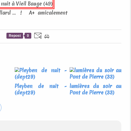
illard ... ! A+ amicalement
Repost
0
Pleyben de nuit -
lumières du soir au
(dept29)
Pont de Pierre (33)