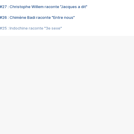
#27 : Christophe Willem raconte "Jacques a dit"
#26 : Chimène Badi raconte "Entre nous"
#25 : Indochine raconte "3e sexe"
#24 : Zaho raconte "C'est chelou"
#23 : Patrick Bruel raconte "Au café des délices"
#22 : Kyo raconte "Le chemin"
#21 : Nolwenn Leroy raconte "Cassé"
#20 : Patrick Hernandez raconte "Born to be alive"
#19 : Lorie raconte "Près de moi"
#18 : Michael Jones raconte "A nos actes manqués" (avec Jean-Jacque
#17 : Khaled raconte "Aïcha"
#16 : Corneille raconte "Parce qu'on vient de loin"