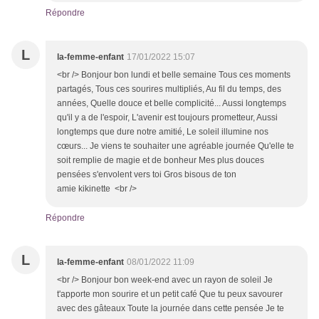
Répondre
L
la-femme-enfant
17/01/2022 15:07
<br /> Bonjour bon lundi et belle semaine Tous ces moments
partagés, Tous ces sourires multipliés, Au fil du temps, des
années, Quelle douce et belle complicité... Aussi longtemps
qu'il y a de l'espoir, L'avenir est toujours prometteur, Aussi
longtemps que dure notre amitié, Le soleil illumine nos
cœurs... Je viens te souhaiter une agréable journée Qu'elle te
soit remplie de magie et de bonheur Mes plus douces
pensées s'envolent vers toi Gros bisous de ton
amie kikinette <br />
Répondre
L
la-femme-enfant
08/01/2022 11:09
<br /> Bonjour bon week-end avec un rayon de soleil Je
t'apporte mon sourire et un petit café Que tu peux savourer
avec des gâteaux Toute la journée dans cette pensée Je te