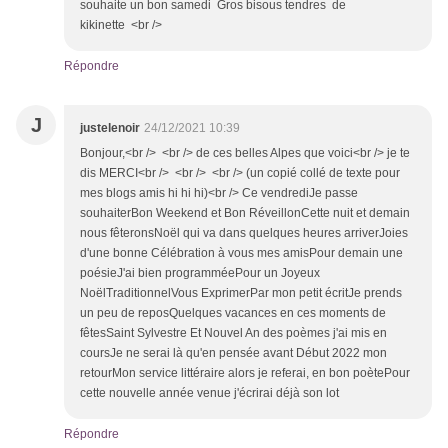
souhaite un bon samedi Gros bisous tendres de
kikinette <br />
Répondre
J
justelenoir
24/12/2021 10:39
Bonjour,<br /> <br /> de ces belles Alpes que voici<br /> je te
dis MERCI<br /> <br /> <br /> (un copié collé de texte pour
mes blogs amis hi hi hi)<br /> Ce vendrediJe passe
souhaiterBon Weekend et Bon RéveillonCette nuit et demain
nous fêteronsNoël qui va dans quelques heures arriverJoies
d'une bonne Célébration à vous mes amisPour demain une
poésieJ'ai bien programméePour un Joyeux
NoëlTraditionnelVous ExprimerPar mon petit écritJe prends
un peu de reposQuelques vacances en ces moments de
fêtesSaint Sylvestre Et Nouvel An des poèmes j'ai mis en
coursJe ne serai là qu'en pensée avant Début 2022 mon
retourMon service littéraire alors je referai, en bon poètePour
cette nouvelle année venue j'écrirai déjà son lot
Répondre