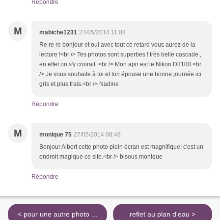
Répondre
M
mabiche1231
27/05/2014 11:08
Re re re bonjour et oui avec tout ce retard vous aurez de la
lecture !<br /> Tes photos sont superbes ! très belle cascade ,
en effet on s'y croirait .<br /> Mon apn est le Nikon D3100.<br
/> Je vous souhaite à toi et ton épouse une bonne journée ici
gris et plus frais.<br /> Nadine
Répondre
M
monique 75
27/05/2014 08:48
Bonjour Albert cette photo plein écran est magnifique! c'est un
endroit magique ce site.<br /> bisous monique
Répondre
< pour une autre photo ...
reflet au plan d'eau >