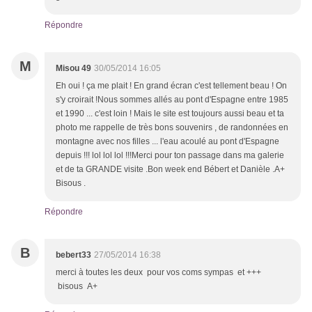
Répondre
M
Misou 49
30/05/2014 16:05
Eh oui ! ça me plait ! En grand écran c'est tellement beau ! On
s'y croirait !Nous sommes allés au pont d'Espagne entre 1985
et 1990 ... c'est loin ! Mais le site est toujours aussi beau et ta
photo me rappelle de très bons souvenirs , de randonnées en
montagne avec nos filles ... l'eau acoulé au pont d'Espagne
depuis !!! lol lol lol !!!Merci pour ton passage dans ma galerie
et de ta GRANDE visite .Bon week end Bébert et Danièle .A+
Bisous .
Répondre
B
bebert33
27/05/2014 16:38
merci à toutes les deux pour vos coms sympas et +++
bisous A+