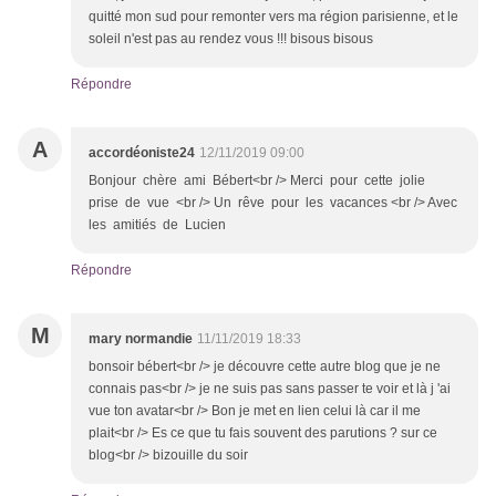
quitté mon sud pour remonter vers ma région parisienne, et le
soleil n'est pas au rendez vous !!! bisous bisous
Répondre
A
accordéoniste24
12/11/2019 09:00
Bonjour chère ami Bébert<br /> Merci pour cette jolie
prise de vue <br /> Un rêve pour les vacances <br /> Avec
les amitiés de Lucien
Répondre
M
mary normandie
11/11/2019 18:33
bonsoir bébert<br /> je découvre cette autre blog que je ne
connais pas<br /> je ne suis pas sans passer te voir et là j 'ai
vue ton avatar<br /> Bon je met en lien celui là car il me
plait<br /> Es ce que tu fais souvent des parutions ? sur ce
blog<br /> bizouille du soir