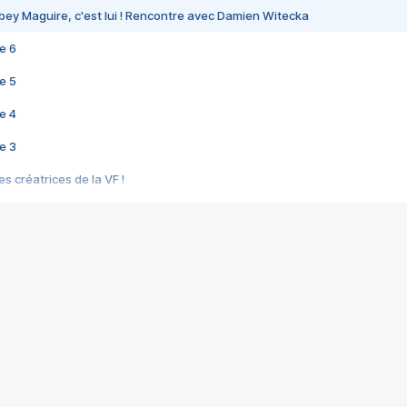
bey Maguire, c'est lui ! Rencontre avec Damien Witecka
e 6
e 5
e 4
e 3
s créatrices de la VF !
e 2
e 1
e Mektoub My Love arrive enfin ! Rencontre avec Shaïn Boumedine et Sal
i : après Toni en famille
elle réalise le bouleversant Dites lui que je l'aime
ais ! Rencontre autour de Vie privée de Rebecca Zlotowski