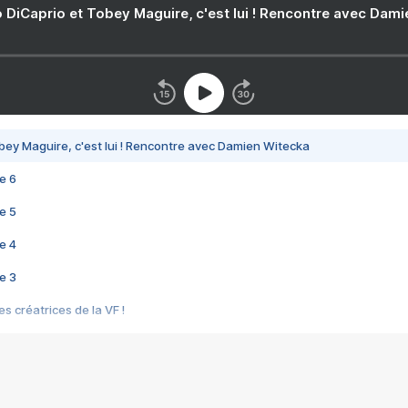
 DiCaprio et Tobey Maguire, c'est lui ! Rencontre avec Dam
bey Maguire, c'est lui ! Rencontre avec Damien Witecka
e 6
e 5
e 4
e 3
s créatrices de la VF !
e 2
e 1