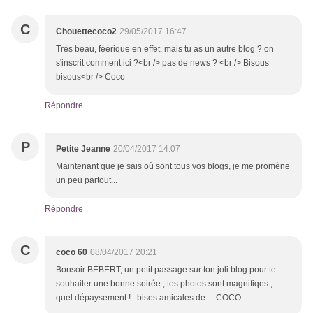
C
Chouettecoco2
29/05/2017 16:47
Très beau, féérique en effet, mais tu as un autre blog ? on
s'inscrit comment ici ?<br /> pas de news ? <br /> Bisous
bisous<br /> Coco
Répondre
P
Petite Jeanne
20/04/2017 14:07
Maintenant que je sais où sont tous vos blogs, je me promène
un peu partout...
Répondre
C
coco 60
08/04/2017 20:21
Bonsoir BEBERT, un petit passage sur ton joli blog pour te
souhaiter une bonne soirée ; tes photos sont magnifiqes ;
quel dépaysement ! bises amicales de COCO