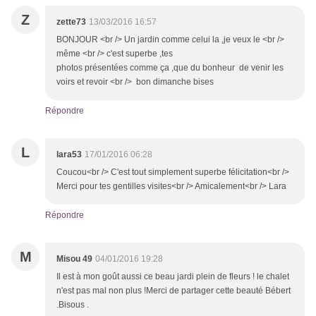
Z
zette73
13/03/2016 16:57
BONJOUR <br /> Un jardin comme celui la ,je veux le <br />
même <br /> c'est superbe ,tes
photos présentées comme ça ,que du bonheur de venir les
voirs et revoir <br /> bon dimanche bises
Répondre
L
lara53
17/01/2016 06:28
Coucou<br /> C'est tout simplement superbe félicitation<br />
Merci pour tes gentilles visites<br /> Amicalement<br /> Lara
Répondre
M
Misou 49
04/01/2016 19:28
Il est à mon goût aussi ce beau jardi plein de fleurs ! le chalet
n'est pas mal non plus !Merci de partager cette beauté Bébert
.Bisous .