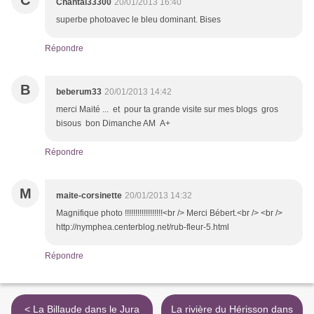
C
Chantal33300
20/01/2013 16:40
superbe photoavec le bleu dominant. Bises
Répondre
B
beberum33
20/01/2013 14:42
merci Maité ... et pour ta grande visite sur mes blogs gros
bisous bon Dimanche AM A+
Répondre
M
maite-corsinette
20/01/2013 14:32
Magnifique photo !!!!!!!!!!!!!!!!!!<br /> Merci Bébert.<br /> <br />
http://nymphea.centerblog.net/rub-fleur-5.html
Répondre
< La Billaude dans le Jura
La rivière du Hérisson dans