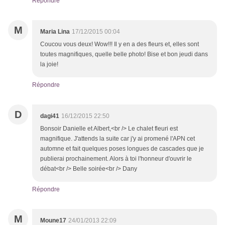
Répondre
M
Maria Lina
17/12/2015 00:04
Coucou vous deux! Wow!!! Il y en a des fleurs et, elles sont
toutes magnifiques, quelle belle photo! Bise et bon jeudi dans
la joie!
Répondre
D
dagi41
16/12/2015 22:50
Bonsoir Danielle et Albert,<br /> Le chalet fleuri est
magnifique. J'attends la suite car j'y ai promené l'APN cet
automne et fait quelques poses longues de cascades que je
publierai prochainement. Alors à toi l'honneur d'ouvrir le
débat<br /> Belle soirée<br /> Dany
Répondre
M
Moune17
24/01/2013 22:09