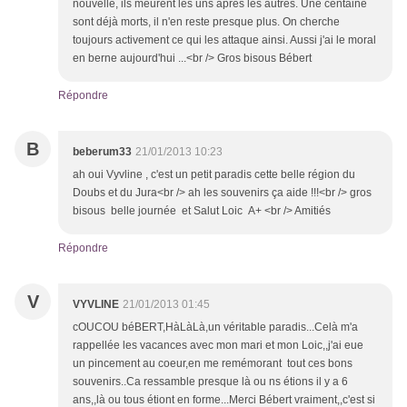
nouvelle, ils meurent les uns après les autres. Une centaine
sont déjà morts, il n'en reste presque plus. On cherche
toujours activement ce qui les attaque ainsi. Aussi j'ai le moral
en berne aujourd'hui ...<br /> Gros bisous Bébert
Répondre
B
beberum33
21/01/2013 10:23
ah oui Vyvline , c'est un petit paradis cette belle région du
Doubs et du Jura<br /> ah les souvenirs ça aide !!!<br /> gros
bisous belle journée et Salut Loic A+ <br /> Amitiés
Répondre
V
VYVLINE
21/01/2013 01:45
cOUCOU béBERT,HàLàLà,un véritable paradis...Celà m'a
rappellée les vacances avec mon mari et mon Loic,,j'ai eue
un pincement au coeur,en me remémorant tout ces bons
souvenirs..Ca ressamble presque là ou ns étions il y a 6
ans,,là ou tous étiont en forme...Merci Bébert vraiment,,c'est si