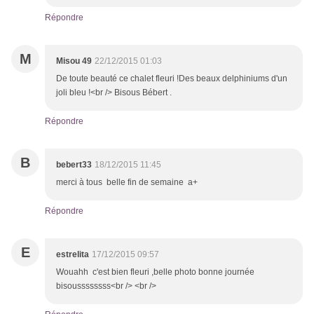
Répondre
M
Misou 49
22/12/2015 01:03
De toute beauté ce chalet fleuri !Des beaux delphiniums d'un
joli bleu !<br /> Bisous Bébert .
Répondre
B
bebert33
18/12/2015 11:45
merci à tous belle fin de semaine a+
Répondre
E
estrelita
17/12/2015 09:57
Wouahh c'est bien fleuri ,belle photo bonne journée
bisoussssssss<br /> <br />