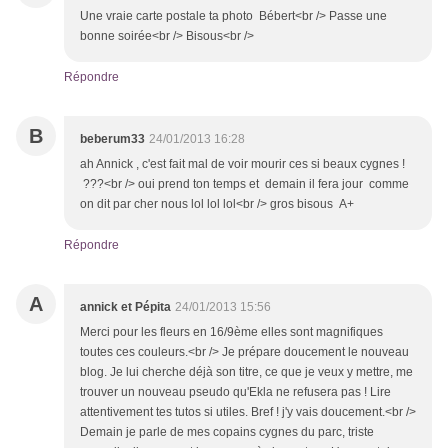
Une vraie carte postale ta photo Bébert<br /> Passe une
bonne soirée<br /> Bisous<br />
Répondre
B
beberum33
24/01/2013 16:28
ah Annick , c'est fait mal de voir mourir ces si beaux cygnes !
???<br /> oui prend ton temps et demain il fera jour comme
on dit par cher nous lol lol lol<br /> gros bisous A+
Répondre
A
annick et Pépita
24/01/2013 15:56
Merci pour les fleurs en 16/9ème elles sont magnifiques
toutes ces couleurs.<br /> Je prépare doucement le nouveau
blog. Je lui cherche déjà son titre, ce que je veux y mettre, me
trouver un nouveau pseudo qu'Ekla ne refusera pas ! Lire
attentivement tes tutos si utiles. Bref ! j'y vais doucement.<br />
Demain je parle de mes copains cygnes du parc, triste