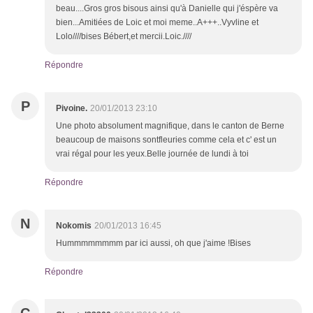
beau....Gros gros bisous ainsi qu'à Danielle qui j'éspère va
bien...Amitiées de Loic et moi meme..A+++..Vyvline et
Lolo////bises Bébert,et mercii.Loic.////
Répondre
P
Pivoine.
20/01/2013 23:10
Une photo absolument magnifique, dans le canton de Berne
beaucoup de maisons sontfleuries comme cela et c' est un
vrai régal pour les yeux.Belle journée de lundi à toi
Répondre
N
Nokomis
20/01/2013 16:45
Hummmmmmmm par ici aussi, oh que j'aime !Bises
Répondre